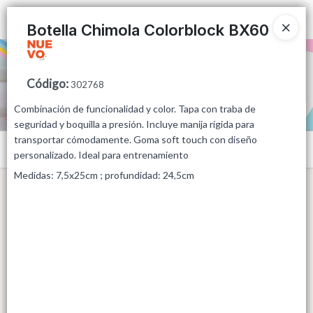
Ingresar a la Tienda
Botella Chimola Colorblock BX60
PUNTOS DE VENTA
Código
:
302768
CÓMO COMPRAR
Combinación de funcionalidad y color. Tapa con traba de
seguridad y boquilla a presión. Incluye manija rígida para
QUIÉNES SOMOS
transportar cómodamente. Goma soft touch con diseño
Menú
personalizado. Ideal para entrenamiento
CONTACTO
Medidas: 7,5x25cm ; profundidad: 24,5cm
Lista vacía