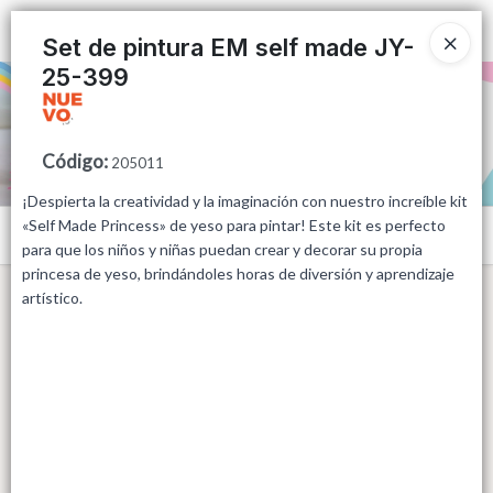
Ingresar a la Tienda
Set de pintura EM self made JY-
25-399
PUNTOS DE VENTA
CÓMO COMPRAR
Código
:
205011
¡Despierta la creatividad y la imaginación con nuestro increíble kit
QUIÉNES SOMOS
«Self Made Princess» de yeso para pintar! Este kit es perfecto
Menú
para que los niños y niñas puedan crear y decorar su propia
CONTACTO
princesa de yeso, brindándoles horas de diversión y aprendizaje
artístico.
Lista vacía