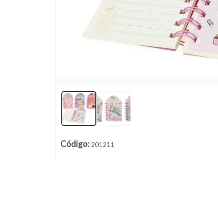
Lista vacía
Código
:
201211