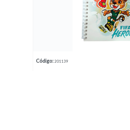
Lista vacía
Código
:
201139