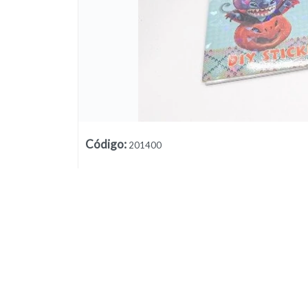
Lista vacía
Código
:
201400