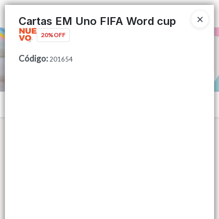
Ingresar a la Tienda
Cartas EM Uno FIFA Word cup
20% OFF
PUNTOS DE VENTA
Código
:
201654
CÓMO COMPRAR
QUIÉNES SOMOS
Menú
CONTACTO
Lista vacía