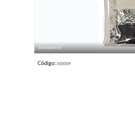
Esmoquin x5
Lista vacía
Código
:
300009