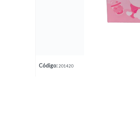
Lista vacía
Código
:
201420