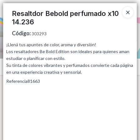
Ingresar a la Tienda
Resaltdor Bebold perfumado x10
14.236
PUNTOS DE VENTA
Código
:
303293
CÓMO COMPRAR
¡Llená tus apuntes de color, aroma y diversión!
Los resaltadores Be Bold Edition son ideales para quienes aman
QUIÉNES SOMOS
estudiar o planificar con estilo.
Su tinta de colores vibrantes y perfumados convierte cada página
Menú
en una experiencia creativa y sensorial.
CONTACTO
Referencia81663
Lista vacía