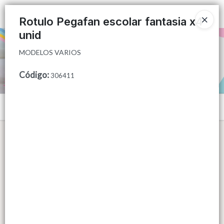
MODELOS VARIOS
Ingresar a la Tienda
Rotulo Pegafan escolar fantasia x4
unid
PUNTOS DE VENTA
MODELOS VARIOS
CÓMO COMPRAR
Código
:
306411
QUIÉNES SOMOS
Menú
CONTACTO
MODELOS VARIOS
Lista vacía