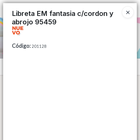
Ingresar a la Tienda
Libreta EM fantasia c/cordon y
abrojo 95459
PUNTOS DE VENTA
CÓMO COMPRAR
Código
:
201128
QUIÉNES SOMOS
Menú
CONTACTO
Lista vacía