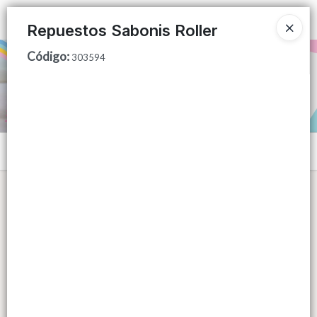
Ingresar a la Tienda
Repuestos Sabonis Roller
Código
:
PUNTOS DE VENTA
303594
CÓMO COMPRAR
QUIÉNES SOMOS
Menú
CONTACTO
Lista vacía