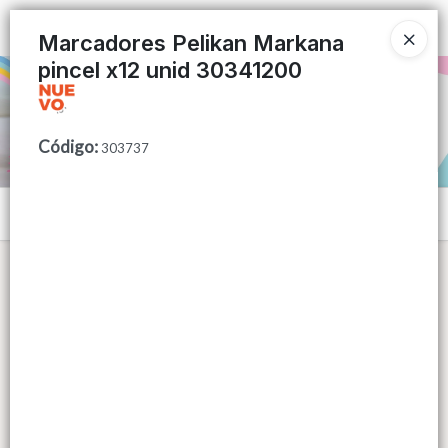
Ingresar a la Tienda
Marcadores Pelikan Markana
pincel x12 unid 30341200
PUNTOS DE VENTA
CÓMO COMPRAR
Código
:
303737
QUIÉNES SOMOS
Menú
CONTACTO
Lista vacía