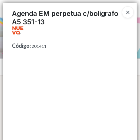
Ingresar a la Tienda
Agenda EM perpetua c/boligrafo
A5 351-13
PUNTOS DE VENTA
CÓMO COMPRAR
Código
:
201411
QUIÉNES SOMOS
Menú
CONTACTO
Lista vacía