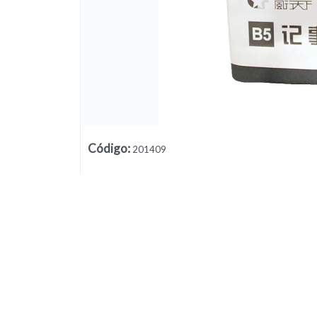
Lista vacía
Código
:
201409