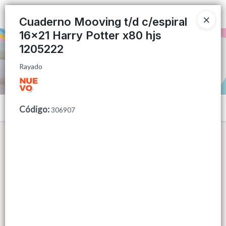
Rayado
Ingresar a la Tienda
Cuaderno Mooving t/d c/espiral
16x21 Harry Potter x80 hjs
PUNTOS DE VENTA
1205222
Rayado
CÓMO COMPRAR
QUIÉNES SOMOS
Menú
Código
:
306907
CONTACTO
Rayado
Lista vacía