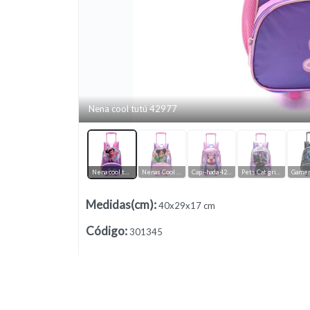
Nena cool tutú 42977
Lista vacía
Nena cool tutú 42977
Nenas Cool chicle 42976
Capi-hada 42975
Pets Cat gris 426973
Gamer
Medidas(cm)
:
40x29x17 cm
Código
:
301345