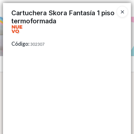
Ingresar a la Tienda
Cartuchera Skora Fantasía 1 piso
termoformada
PUNTOS DE VENTA
CÓMO COMPRAR
Código
:
302307
QUIÉNES SOMOS
Menú
CONTACTO
Lista vacía