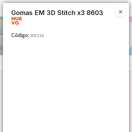
Ingresar a la Tienda
Gomas EM 3D Stitch x3 8603
PUNTOS DE VENTA
Código
:
201152
CÓMO COMPRAR
QUIÉNES SOMOS
Menú
CONTACTO
Lista vacía