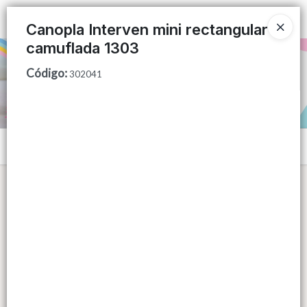
Ingresar a la Tienda
Canopla Interven mini rectangular
camuflada 1303
PUNTOS DE VENTA
Código
:
302041
CÓMO COMPRAR
QUIÉNES SOMOS
Menú
CONTACTO
Lista vacía