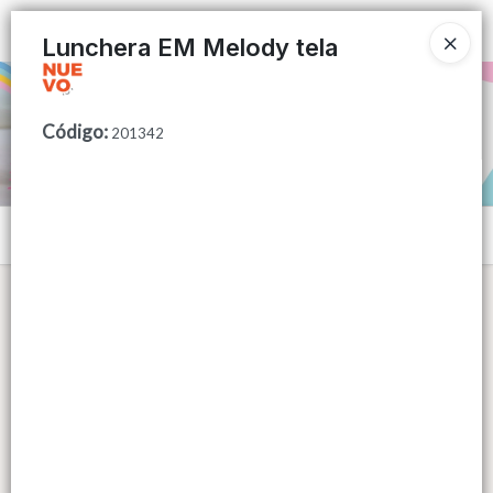
Ingresar a la Tienda
Lunchera EM Melody tela
PUNTOS DE VENTA
Código
:
201342
CÓMO COMPRAR
QUIÉNES SOMOS
Menú
CONTACTO
Lista vacía