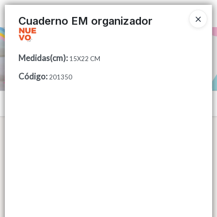
Ingresar a la Tienda
Cuaderno EM organizador
PUNTOS DE VENTA
Medidas(cm)
:
15X22 CM
CÓMO COMPRAR
Código
:
201350
QUIÉNES SOMOS
Menú
CONTACTO
Lista vacía