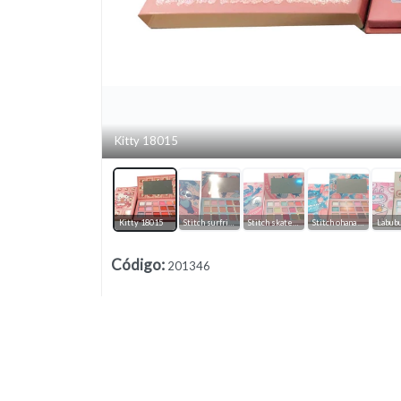
Kitty 18015
Lista vacía
Kitty 18015
Stitch surfriding 18001
Stitch skateboard 18002
Stitch ohana 1889
Labub
Código
:
201346