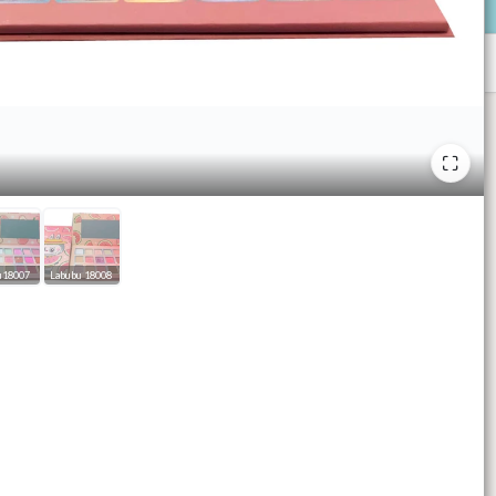
u18007
Labubu 18008