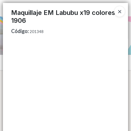
Ingresar a la Tienda
Maquillaje EM Labubu x19 colores
1906
PUNTOS DE VENTA
Código
:
201348
CÓMO COMPRAR
QUIÉNES SOMOS
Menú
CONTACTO
Lista vacía