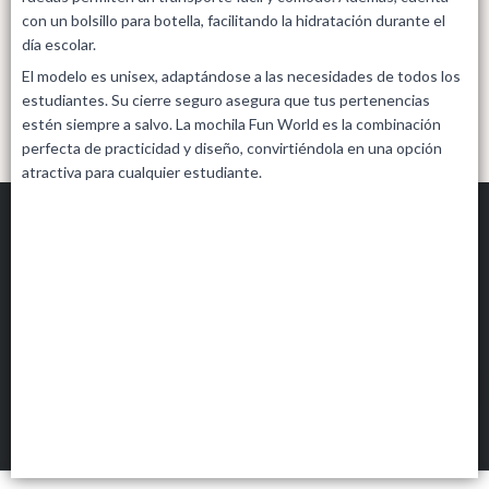
con un bolsillo para botella, facilitando la hidratación durante el
día escolar.
El modelo es unisex, adaptándose a las necesidades de todos los
estudiantes. Su cierre seguro asegura que tus pertenencias
estén siempre a salvo. La mochila Fun World es la combinación
perfecta de practicidad y diseño, convirtiéndola en una opción
atractiva para cualquier estudiante.
ESTELA MONTENEGRO LIBRERÍAS MAYORISTAS
©
2026
Defensa de las y los consumidores. Para reclamos
ingresá acá.
FILTROS
Botón de arrepentimiento
Hecho con ❤️por VentasxMayor