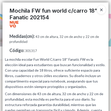
Ingresar a la Tienda
Mochila FW fun world c/carro 18"
Fanatic 202154
PUNTOS DE VENTA
CÓMO COMPRAR
Medidas(cm)
:
43 cm de altura, 32 cm de ancho y 22 cm de
profundidad
QUIÉNES SOMOS
Código
:
301317
Menú
CONTACTO
La mochila escolar Fun World C/carro 18'' Fanatic FW es la
elección ideal para estudiantes que buscan funcionalidad y estilo.
Con una capacidad de 18 litros, ofrece suficiente espacio para
libros, cuadernos y otros útiles escolares. Su diseño incluye un
compartimento especial para notebook, asegurando que tus
dispositivos estén siempre protegidos y organizados.
Lista vacía
Con dimensiones de 43 cm de altura, 32 cm de ancho y 22 cm de
profundidad, esta mochila es perfecta para el uso diario. Su
estructura reforzada garantiza durabilidad, mientras que las
ruedas permiten un transporte fácil y cómodo. Además, cuenta