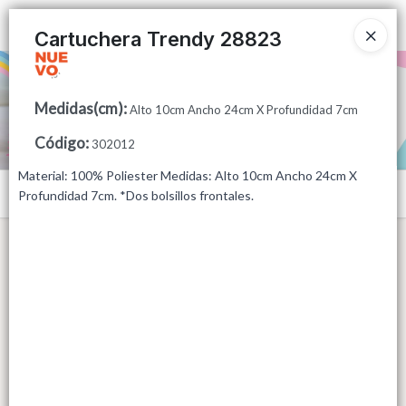
Ingresar a la Tienda
Cartuchera Trendy 28823
PUNTOS DE VENTA
Medidas(cm)
:
Alto 10cm Ancho 24cm X Profundidad 7cm
CÓMO COMPRAR
Código
:
302012
QUIÉNES SOMOS
Material: 100% Poliester Medidas: Alto 10cm Ancho 24cm X
Menú
Profundidad 7cm. *Dos bolsillos frontales.
CONTACTO
Lista vacía