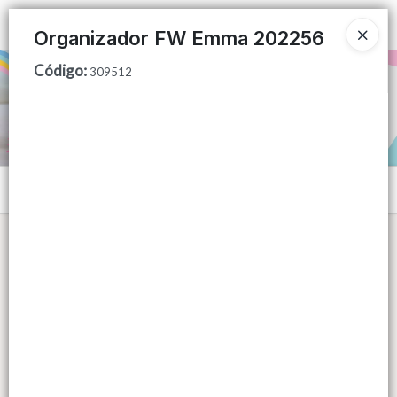
Ingresar a la Tienda
Organizador FW Emma 202256
Código
:
PUNTOS DE VENTA
309512
CÓMO COMPRAR
QUIÉNES SOMOS
Menú
CONTACTO
Lista vacía