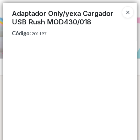
Ingresar a la Tienda
Adaptador Only/yexa Cargador
USB Rush MOD430/018
PUNTOS DE VENTA
Código
:
201197
CÓMO COMPRAR
QUIÉNES SOMOS
Menú
CONTACTO
Lista vacía