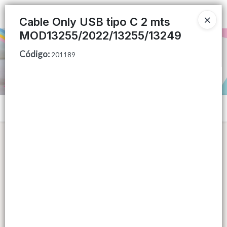
Ingresar a la Tienda
Cable Only USB tipo C 2 mts
MOD13255/2022/13255/13249
PUNTOS DE VENTA
Código
:
201189
CÓMO COMPRAR
QUIÉNES SOMOS
Menú
CONTACTO
Lista vacía