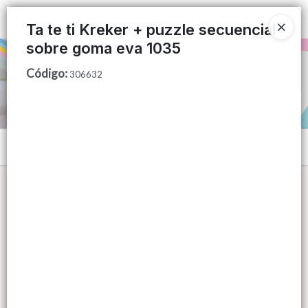
Ingresar a la Tienda
Ta te ti Kreker + puzzle secuencial
sobre goma eva 1035
PUNTOS DE VENTA
Código
:
306632
CÓMO COMPRAR
QUIÉNES SOMOS
Menú
CONTACTO
Lista vacía