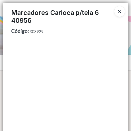
Ingresar a la Tienda
Marcadores Carioca p/tela 6
40956
PUNTOS DE VENTA
Código
:
303929
CÓMO COMPRAR
QUIÉNES SOMOS
Menú
CONTACTO
Lista vacía