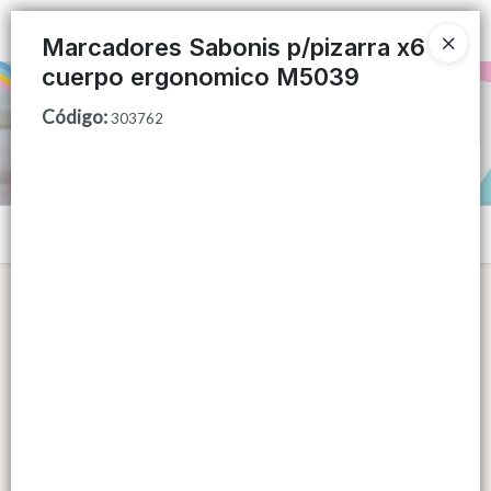
Ingresar a la Tienda
Marcadores Sabonis p/pizarra x6
cuerpo ergonomico M5039
PUNTOS DE VENTA
Código
:
303762
CÓMO COMPRAR
QUIÉNES SOMOS
Menú
CONTACTO
Lista vacía