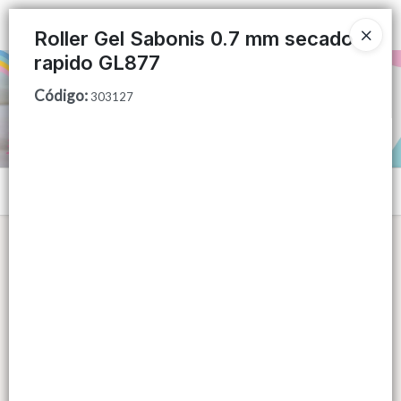
Ingresar a la Tienda
Roller Gel Sabonis 0.7 mm secado
rapido GL877
PUNTOS DE VENTA
Código
:
303127
CÓMO COMPRAR
QUIÉNES SOMOS
Menú
CONTACTO
Lista vacía