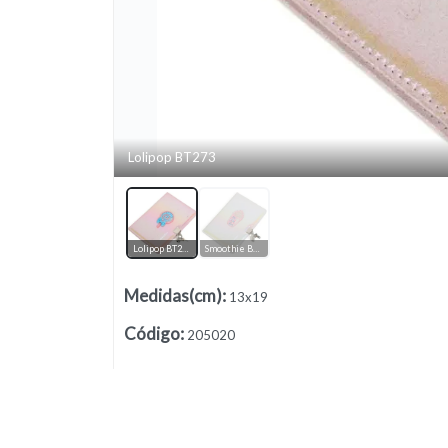
Lolipop BT273
Lista vacía
Lolipop BT273
Smoothie BT274
Medidas(cm)
:
13x19
Código
:
205020