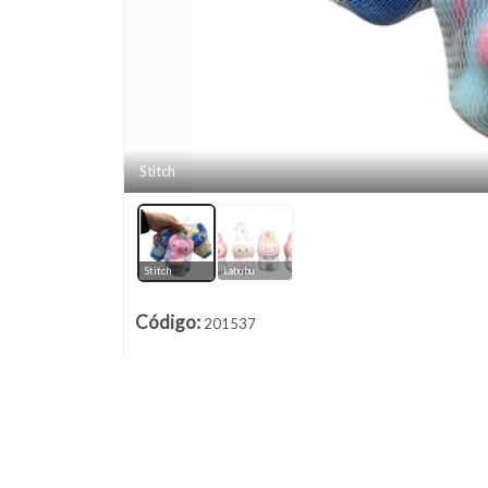
Stitch
Lista vacía
Stitch
Labubu
Código
:
201537