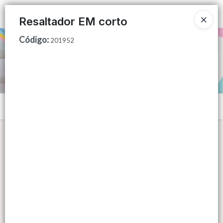
Ingresar a la Tienda
Resaltador EM corto
Código
:
PUNTOS DE VENTA
201952
CÓMO COMPRAR
QUIÉNES SOMOS
Menú
CONTACTO
Lista vacía