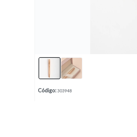
Lista vacía
Código
:
303948