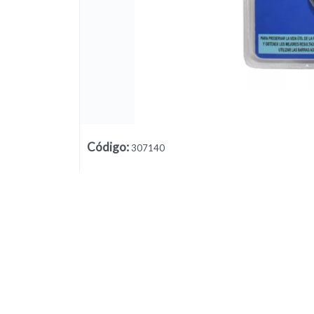
Lista vacía
Código
:
307140