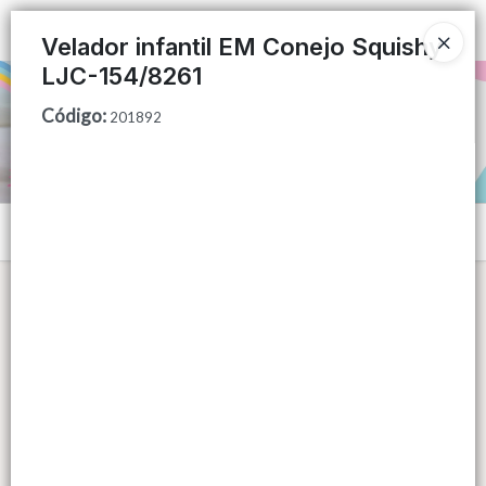
Ingresar a la Tienda
Velador infantil EM Conejo Squishy
LJC-154/8261
PUNTOS DE VENTA
Código
:
201892
CÓMO COMPRAR
QUIÉNES SOMOS
Menú
CONTACTO
Lista vacía