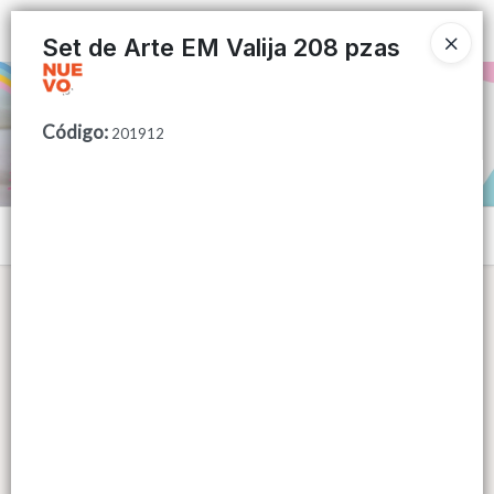
Ingresar a la Tienda
Set de Arte EM Valija 208 pzas
PUNTOS DE VENTA
Código
:
201912
CÓMO COMPRAR
QUIÉNES SOMOS
Menú
CONTACTO
Lista vacía