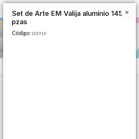
Ingresar a la Tienda
Set de Arte EM Valija aluminio 145
pzas
PUNTOS DE VENTA
Código
:
201910
CÓMO COMPRAR
QUIÉNES SOMOS
Menú
CONTACTO
Lista vacía