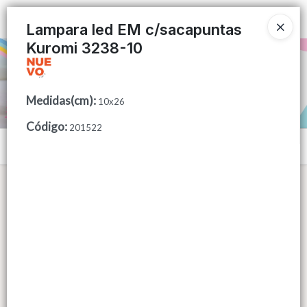
Ingresar a la Tienda
Lampara led EM c/sacapuntas
Kuromi 3238-10
PUNTOS DE VENTA
CÓMO COMPRAR
Medidas(cm)
:
10x26
Código
:
QUIÉNES SOMOS
201522
Menú
CONTACTO
Lista vacía