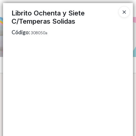
Ingresar a la Tienda
Librito Ochenta y Siete
C/Temperas Solidas
PUNTOS DE VENTA
Código
:
308050a
CÓMO COMPRAR
QUIÉNES SOMOS
Menú
CONTACTO
Lista vacía