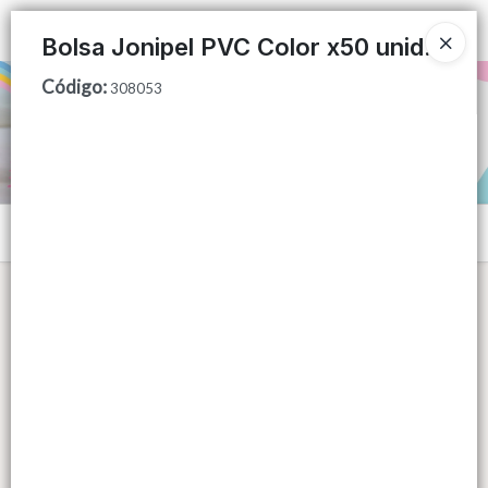
Ingresar a la Tienda
Bolsa Jonipel PVC Color x50 unid.
Código
:
PUNTOS DE VENTA
308053
CÓMO COMPRAR
QUIÉNES SOMOS
Menú
CONTACTO
Lista vacía