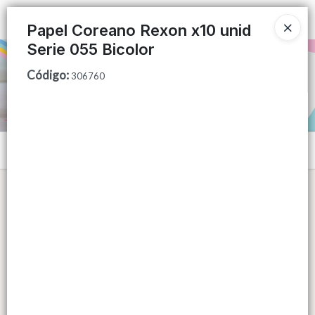
Ingresar a la Tienda
Papel Coreano Rexon x10 unid
Serie 055 Bicolor
PUNTOS DE VENTA
Código
:
306760
CÓMO COMPRAR
QUIÉNES SOMOS
Menú
CONTACTO
Lista vacía