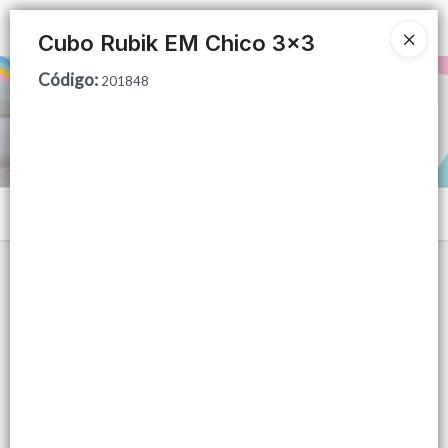
Ingresar a la Tienda
Cubo Rubik EM Chico 3x3
Código
:
PUNTOS DE VENTA
201848
CÓMO COMPRAR
QUIÉNES SOMOS
Menú
CONTACTO
Lista vacía