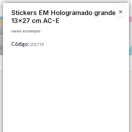
varias estampas
Ingresar a la Tienda
Stickers EM Hologramado grande
13x27 cm AC-E
PUNTOS DE VENTA
varias estampas
CÓMO COMPRAR
Código
:
201772
QUIÉNES SOMOS
Menú
CONTACTO
varias estampas
Lista vacía