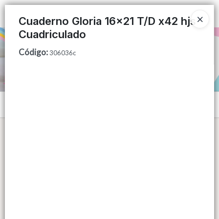
Ingresar a la Tienda
Cuaderno Gloria 16x21 T/D x42 hjs
Cuadriculado
PUNTOS DE VENTA
Código
:
306036c
CÓMO COMPRAR
QUIÉNES SOMOS
Menú
CONTACTO
Lista vacía