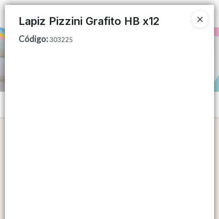
Ingresar a la Tienda
Lapiz Pizzini Grafito HB x12
Código
:
PUNTOS DE VENTA
303225
CÓMO COMPRAR
QUIÉNES SOMOS
Menú
CONTACTO
Lista vacía