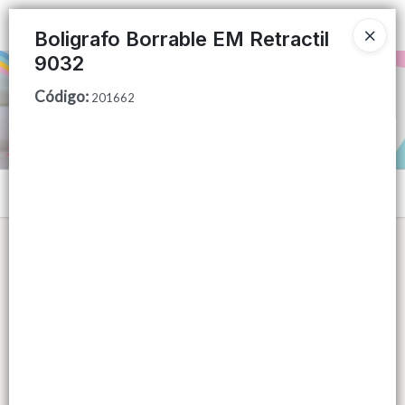
Ingresar a la Tienda
Boligrafo Borrable EM Retractil
9032
PUNTOS DE VENTA
Código
:
201662
CÓMO COMPRAR
QUIÉNES SOMOS
Menú
CONTACTO
Lista vacía